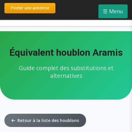
Connexion
Poster une annonce
☰
Menu
Inscription
Équivalent houblon Aramis
Guide complet des substitutions et
alternatives
Retour à la liste des houblons