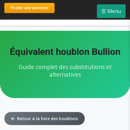
Connexion
Poster une annonce
☰
Menu
Inscription
Équivalent houblon Bullion
Guide complet des substitutions et
alternatives
Retour à la liste des houblons